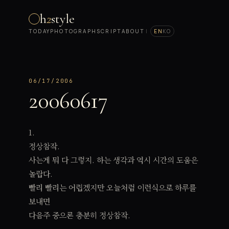
h
2
style
TODAY
PHOTOGRAPH
SCRIPT
ABOUT
|
EN
KO
06/17/2006
20060617
1.
정상참작.
사는게 뭐 다 그렇지. 하는 생각과 역시 시간의 도움은
놀랍다.
빨리 빨리는 어렵겠지만 오늘처럼 이런식으로 하루를
보내면
다음주 중으론 충분히 정상참작.