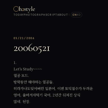
h
2
style
TODAY
PHOTOGRAPH
SCRIPT
ABOUT
|
EN
KO
05/21/2006
20060521
1.
Let’s Study~~~~
열공 모드.
방학동안 해야하는 열공들.
히라가나도잊어버린 일본어, 이젠 토익점수가 두려운
영어, 울며겨자먹기 국어, 2년간 뒤쳐진 상식
많네. 된장.