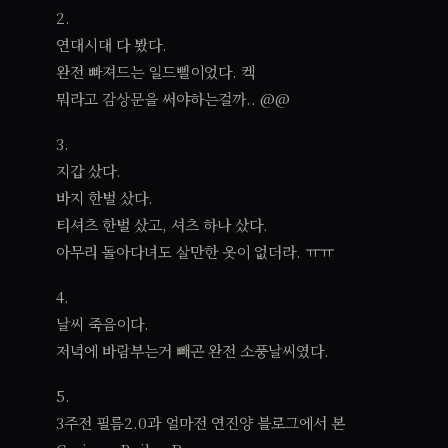
2.
연대시대 다 봤다.
완전 빠져드는 일드삘이었다. 켁
뭐라고 감상문을 써야하는걸까.. @@
3.
지갑 샀다.
바지 한벌 샀다.
티셔츠 한벌 샀고, 셔츠 하나 샀다.
아무리 돌아다녀도 살만한 옷이 없더라. ㅠㅠ
4.
날씨 죽음이다.
저녁에 바람부는거 빼곤 완전 소풍날씨였다.
5.
3주전 필름2.0과 얼마전 연진양 블로그에서 본