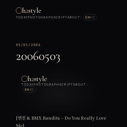
h
2
style
TODAY
PHOTOGRAPH
SCRIPT
ABOUT
|
EN
KO
05/03/2006
20060503
[연진 & BMX Bandits – Do You Really Love
Me]