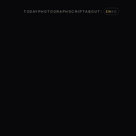
TODAY
PHOTOGRAPH
SCRIPT
ABOUT
|
EN
KO