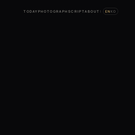
TODAY
PHOTOGRAPH
SCRIPT
ABOUT
|
EN
KO