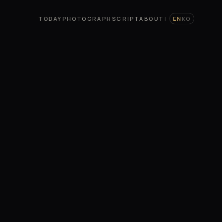
TODAY
PHOTOGRAPH
SCRIPT
ABOUT
|
EN
KO