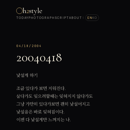
h
2
style
TODAY
PHOTOGRAPH
SCRIPT
ABOUT
|
EN
KO
04/18/2004
20040418
낯설게 하기
조금 있다가 보면 지워진다.
살다가도 잊으려할때는 잊혀지지 않다가도
그냥 가만히 있다가보면 괜히 낯설어지고
낯설음은 바로 잊혀짐이다.
이젠 다 낯설게만 느껴지는 나.