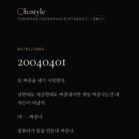
h
2
style
TODAY
PHOTOGRAPH
SCRIPT
ABOUT
|
EN
KO
04/01/2004
20040401
또 짜증을 내기 시작한다.
남한테도 세상한테도 짜증내지만 제일 짜증나는건 내
자신이 아닐까.
아…. 짜증나.
컴퓨터가 말을 안듣네 짜증나.