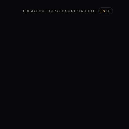
TODAY
PHOTOGRAPH
SCRIPT
ABOUT
|
EN
KO