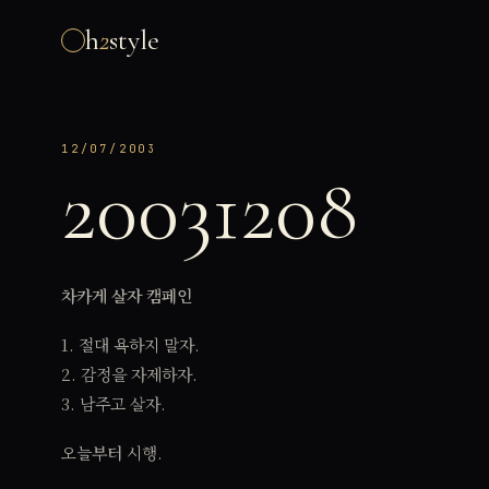
h
2
style
12/07/2003
20031208
차카게 살자 캠페인
1. 절대 욕하지 말자.
2. 감정을 자제하자.
3. 남주고 살자.
오늘부터 시행.