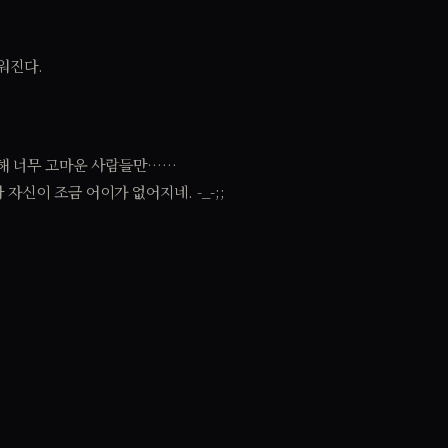
워진다.
한해 너무 고마운 사람들만……
신이 조금 어이가 없어지네. -_-;;