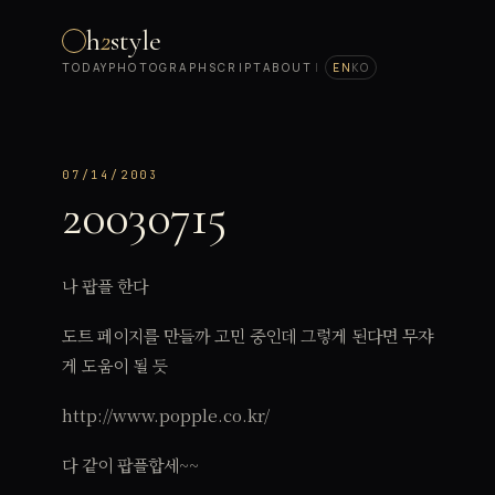
h
2
style
TODAY
PHOTOGRAPH
SCRIPT
ABOUT
|
EN
KO
07/14/2003
20030715
나 팝플 한다
도트 페이지를 만들까 고민 중인데 그렇게 된다면 무쟈
게 도움이 될 듯
http://www.popple.co.kr/
다 같이 팝플합세~~