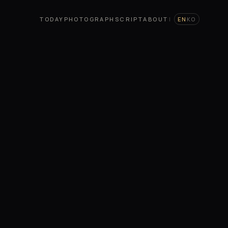
TODAY
PHOTOGRAPH
SCRIPT
ABOUT
|
EN
KO