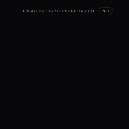
TODAY
PHOTOGRAPH
SCRIPT
ABOUT
|
EN
KO