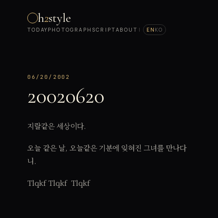
h
2
style
TODAY
PHOTOGRAPH
SCRIPT
ABOUT
|
EN
KO
06/20/2002
20020620
지랄같은 세상이다.
오늘 같은 날, 오늘같은 기분에 잊혀진 그녀를 만나다
니.
Tlqkf Tlqkf Tlqkf