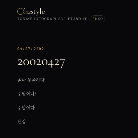
h
2
style
TODAY
PHOTOGRAPH
SCRIPT
ABOUT
|
EN
KO
04/27/2002
20020427
졸나 우울하다.
주말이냐?
주말이다..
젠장.