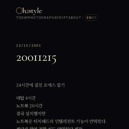
h
2
style
TODAY
PHOTOGRAPH
SCRIPT
ABOUT
|
EN
KO
12/15/2001
20011215
24시간에 걸친 오에스 깔기
데탑 4시간
노트북 20시간
결국 설치했지만
노트북은 터치패드의 인텔리전트 기능이 안먹힌다.
게다가 한영 전환 키도 안먹힌다 젠장