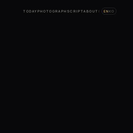
TODAY
PHOTOGRAPH
SCRIPT
ABOUT
|
EN
KO