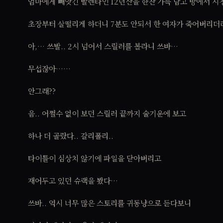
엄마에게 빼앗긴 발렌타인 12년산을 한잔 가득 담고 방에서 시
초장부터 살떨리게 하더니 7분도 안되서 한 여자가 죽어버리더라
아,… 쓰발.. 2시 넘어서 스릴러를 볼라니 쓰바…
무섭잖아……
안그래??
음.. 어쩔수 없이 보던 스릴러 끝까지 술기운에 보고
하나 더 골랐다.. 갈리폴리..
타이틀이 심상치 않기에 파일을 닫아버리고
재어두고 있던 슈랙을 봤다…
쓰바.. 역시 너무 많은 스토리를 귀동냥으로 듣다보니