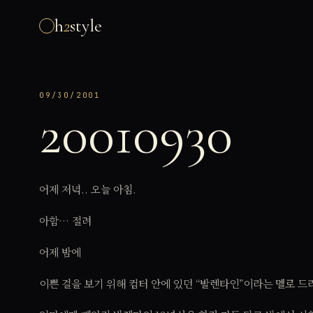
h
2
style
09/30/2001
20010930
어제 저녁.. 오늘 아침.
아함… 절려
어제 밤에
이쁜 걸을 보기 위해 컴터 안에 있던 “발렌타인”이라는 멜로 드