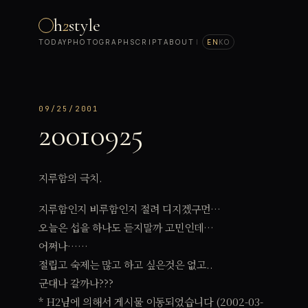
h
2
style
TODAY
PHOTOGRAPH
SCRIPT
ABOUT
|
EN
KO
09/25/2001
20010925
지루함의 극치.
지루함인지 비루함인지 절려 디지겠구먼…
오늘은 섭을 하나도 듣지말까 고민인데…
어쩌나……
절립고 숙제는 많고 하고 싶은것은 없고..
군대나 갈까나???
* H2님에 의해서 게시물 이동되었습니다 (2002-03-