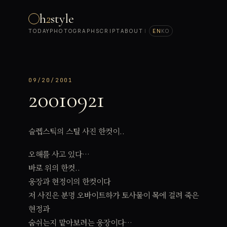
h
2
style
TODAY
PHOTOGRAPH
SCRIPT
ABOUT
|
EN
KO
09/20/2001
20010921
슬렙스틱의 스틸 사진 한컷이..
오해를 사고 있다…
바로 위의 한컷..
웅장과 현정이의 한컷이다
저 사진은 분명 오바이트하가 토사물이 목에 걸려 죽은
현정과
숨쉬는지 맡아보려는 웅장이다…