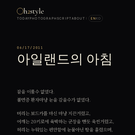
h
2
style
TODAY
PHOTOGRAPH
SCRIPT
ABOUT
|
EN
KO
06/17/2011
아일랜드의 아침
잠을 이룰수 없었다.
불면증 환자마냥 눈을 감을수가 없었다.
머리는 보드카를 마신 마냥 지끈거렸고,
어깨는 20키로에 육박하는 군장을 맨듯 욱씬거렸고,
허리는 누워있는 편안함에 눈물아닌 땀을 흘렸으며,