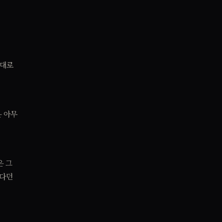
 대로
은 아무
은 그
한다던