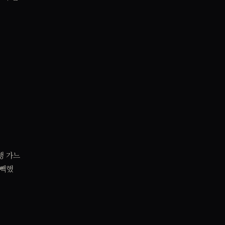
행 가느
빽빽했