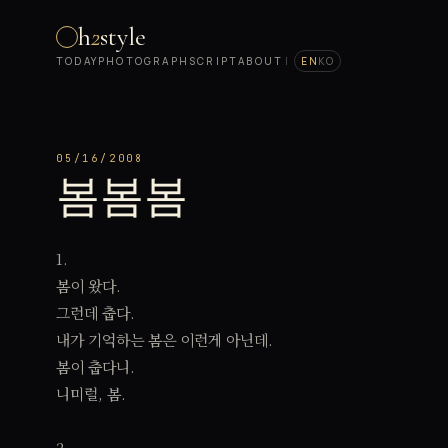
h
2
style
TODAY
PHOTOGRAPH
SCRIPT
ABOUT
|
EN
KO
05/16/2008
봄봄봄
1.
봄이 왔다.
그런데 춥다.
내가 기억하는 봄은 이런게 아닌데.
봄이 춥다니.
니미럴, 봄.
2.