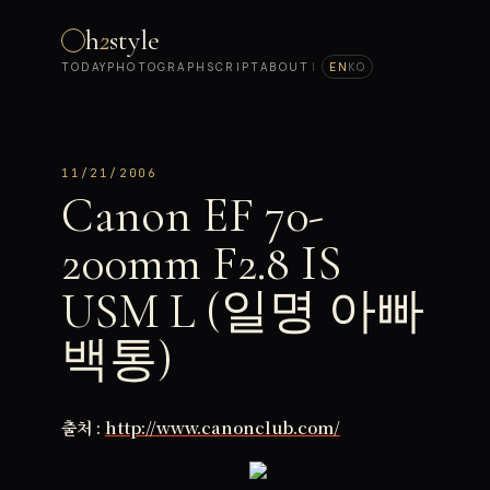
h
2
style
TODAY
PHOTOGRAPH
SCRIPT
ABOUT
|
EN
KO
11/21/2006
Canon EF 70-
200mm F2.8 IS
USM L (일명 아빠
백통)
출처 :
http://www.canonclub.com/