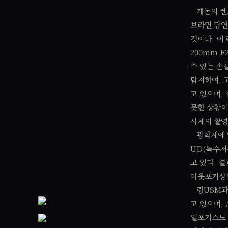
캐논의 렌즈
보라면 당연 
것이다. 이 
200mm F
수 있는 손
탐지하여, 
고 있으며,
못한 상황이
사체의 촬영
광학계에 있
UD(특수저
고 있다. 
아웃포커싱의
링USM과 
고 있으며,
얼포커스도 