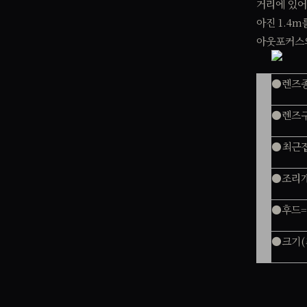
거리에 있어서
아진 1.4
아웃포커스의
●렌즈
●렌즈구
●최근접
●조리개
●후드=E
●크기(최