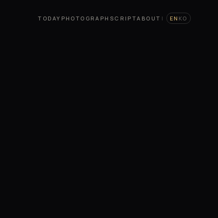
TODAY
PHOTOGRAPH
SCRIPT
ABOUT
|
EN
KO