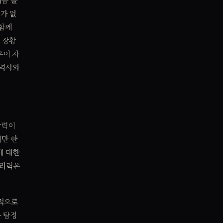
가 없
 함께
 장황
은이 자
 역사와
상력이
기만 한
에 대한
추리력은
본적으로
 탐정