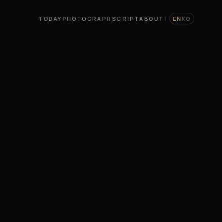
TODAY
PHOTOGRAPH
SCRIPT
ABOUT
|
EN
KO