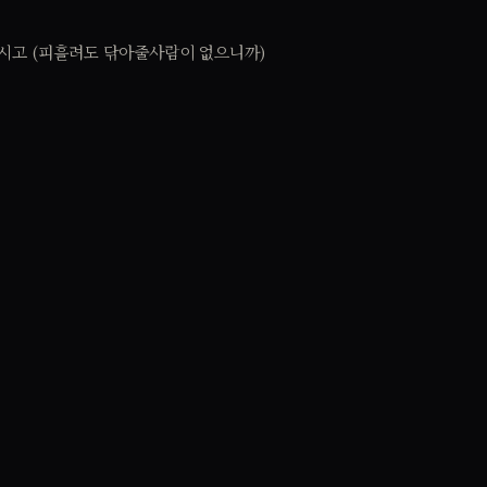
시고 (피흘려도 닦아줄사람이 없으니까)