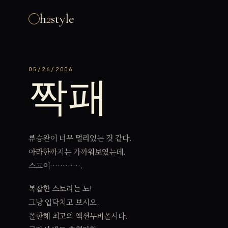
h
2
style
05/26/2006
짝패
류승완이 너무 멀리있는 것 같다.
아라한까지는 가까워보였는데.
스고이………….
복잡한 스토리는 노!
그냥 입닥치고 보시오.
올한해 최고의 액션무비올시다.