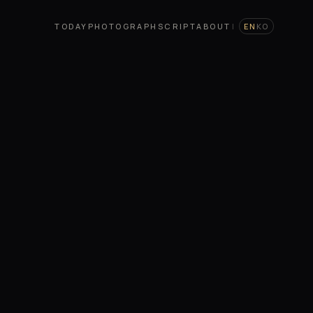
TODAY
PHOTOGRAPH
SCRIPT
ABOUT
|
EN
KO