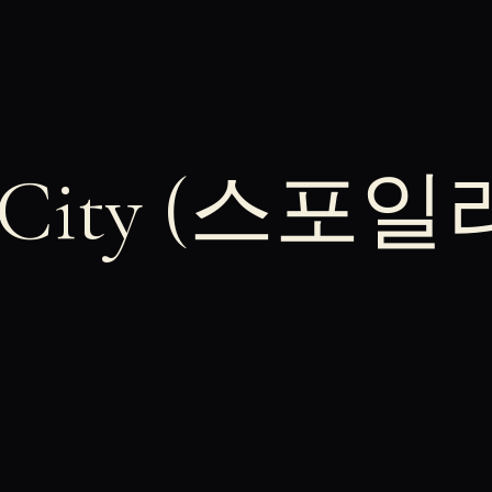
 City (스포일
.