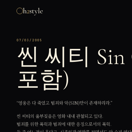
h
2
style
07/03/2005
씬 씨티 Sin
포함)
“영웅은 다 죽었고 범죄와 악(SIN)만이 존재하리라.”
씬 씨티의 울부짖음은 영화 내내 관철되고 있다.
범죄를 위한 폭력과 범죄에 대한 응징으로서의 폭력.
둘 중 어느것이 옳다고, 시종일관 영화를 보면서도 알 수가 없다