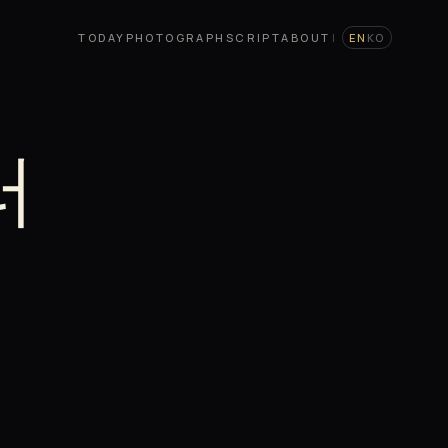
TODAY
PHOTOGRAPH
SCRIPT
ABOUT
|
EN
KO
러