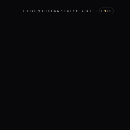
TODAY
PHOTOGRAPH
SCRIPT
ABOUT
|
EN
KO