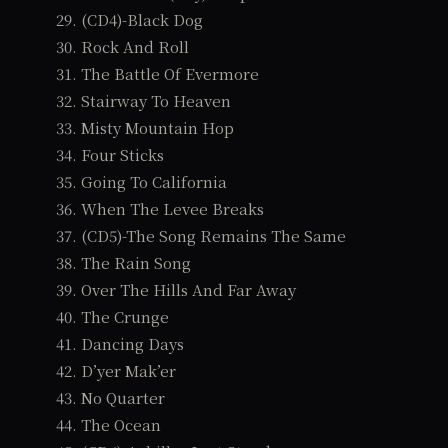
29. (CD4)-Black Dog
30. Rock And Roll
31. The Battle Of Evermore
32. Stairway To Heaven
33. Misty Mountain Hop
34. Four Sticks
35. Going To California
36. When The Levee Breaks
37. (CD5)-The Song Remains The Same
38. The Rain Song
39. Over The Hills And Far Away
40. The Crunge
41. Dancing Days
42. D’yer Mak’er
43. No Quarter
44. The Ocean