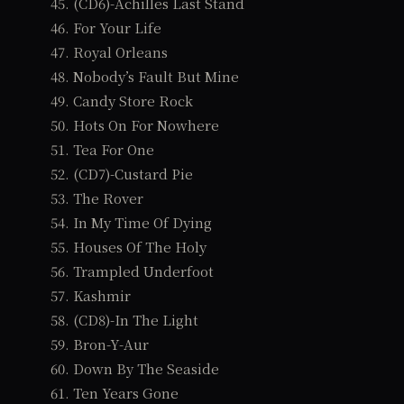
45. (CD6)-Achilles Last Stand
46. For Your Life
47. Royal Orleans
48. Nobody’s Fault But Mine
49. Candy Store Rock
50. Hots On For Nowhere
51. Tea For One
52. (CD7)-Custard Pie
53. The Rover
54. In My Time Of Dying
55. Houses Of The Holy
56. Trampled Underfoot
57. Kashmir
58. (CD8)-In The Light
59. Bron-Y-Aur
60. Down By The Seaside
61. Ten Years Gone