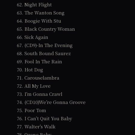
62. Night Flight
63. The Wanton Song
64. Boogie With Stu
65. Black Country Woman
66. Sick Again
67. (CD9)-In The Evening
68. South Bound Saurez
69. Fool In The Rain
70. Hot Dog
71. Carouselambra
72. All My Love
73. I’m Gonna Crawl
74. (CD10)We’re Gonna Groove
75. Poor Tom
76. I Can’t Quit You Baby
77. Walter’s Walk
78. Ozone Baby