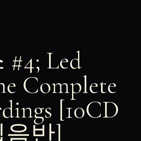
4; Led
The Complete
rdings [10CD
수입음반]