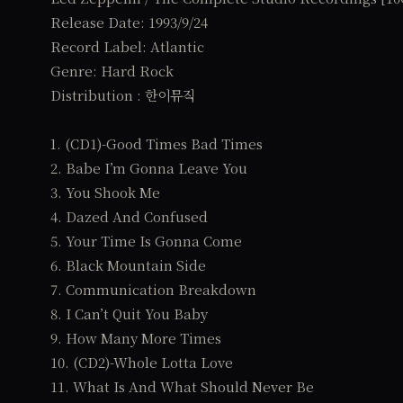
Release Date: 1993/9/24
Record Label: Atlantic
Genre: Hard Rock
Distribution : 한이뮤직
1. (CD1)-Good Times Bad Times
2. Babe I’m Gonna Leave You
3. You Shook Me
4. Dazed And Confused
5. Your Time Is Gonna Come
6. Black Mountain Side
7. Communication Breakdown
8. I Can’t Quit You Baby
9. How Many More Times
10. (CD2)-Whole Lotta Love
11. What Is And What Should Never Be