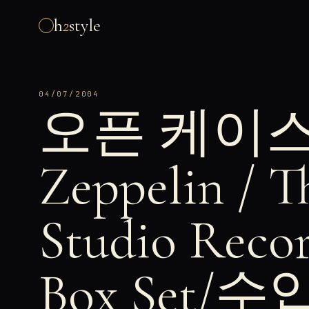
h
2
style
04/07/2004
오픈 케이스 #
Zeppelin / 
Studio Reco
Box Set/