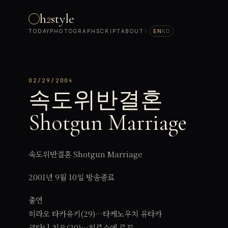
h
2
style
TODAY
PHOTOGRAPH
SCRIPT
ABOUT
|
EN
KO
02/29/2004
속도위반결혼
Shotgun Marriage
속도위반결혼 Shotgun Marriage
2001년 9월 10일 방송종료
출연
히라오 타카유키(29)…타케노우치 유타카
코타니 치요(20)…히로스에 료꼬