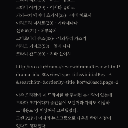
코타니 아키(29)…이시다 유리코
카와구치 에이타 츠카사(33)…아베 히로시
아리모리 미사토(20)…가타세나나
신죠교(22)…처부목치
코마츠바라 슈조(33)…사와무라 카즈키
히라오 키미코(53)…열매 나나
코타니 완고(60)…치바 신이치
http://tv.co.kr/drama/review/dramaReview.html?
drama_idx=80&viewType=title&initialKey=ㅅ
&searchStr=&orderBy=title_kor%20asc&page=2
아주 오래전에 이 드라마를 한 두어편 본기억이 있는데
드라마 초기에다가 중간쯤에 보던거라 자막도 이상하
고 내용도 영 이상해서 그만뒀었다.
그땐 P2P가 아니라 뉴스그룹으로 다운을 받던 시절이
었다고 생각된다.