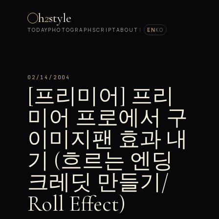
h
2
style
TODAY
PHOTOGRAPH
SCRIPT
ABOUT
|
EN
KO
02/14/2004
[프리미어] 프리
미어 프로에서 구
이미지팬 효과 내
기 (흐르는 엔딩
크레딧 만들기/
Roll Effect)