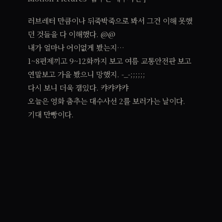
러브레터 만큼이나 뒤죽박죽으로 봐서 그건 이해 못했
던 것들을 다 이해했다. @@
내가 얼마나 어이없게 봤는지…
1~8편제끼고 9~12화까지 보고 여름 교통안전판 보고
연말보고 가을 봤으니 망했지. -_-;;;;;;
다시 보니 더욱 잼있다. 캬캬캬캬
오늘은 영화 춤추는 대수사선 2를 보러가는 날이다.
기대 만빵이다.