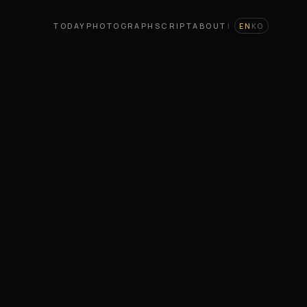
TODAY
PHOTOGRAPH
SCRIPT
ABOUT
|
EN
KO