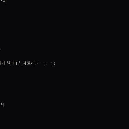
으며
.
.
 원래 1을 제로라고 ㅡ,.ㅡ;;)
면서