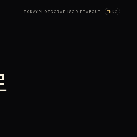
TODAY
PHOTOGRAPH
SCRIPT
ABOUT
|
EN
KO
로