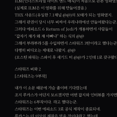
ILM(인더스트리얼 라이트 앤드 매직)이 처음으로 손본 영화였
(실제로 ILM은 이 영화를 위해 만들어졌음.)
THX 사운드(유일한 7.1채널 @@)의 모태가 되는 영화였지.
그래서 판권이 당시 너무 비싸서 우리나라에선 안들여왔다는군
그러다 에피소드 6 Return of Jedi가 개봉하면서 사람들이
“갑자기 쟤가 왜 쟤 아빠냐” 하는 식의 @@
그래서 부랴부랴 5를 수입하면서 스타워즈 3탄이라고 했다는군
다행히 비디오는 제대로 나왔지. @@
(오스틴 파워는 스파이 후 새기드 미 @@가 2인데 1로 갖구왔다가
스타워즈 비화 2
[스타워즈는 9부작]
내가 이 소문 때문에 가슴 졸이며 기다렸는데
조지 루카스가 어딘지 모르겠지만 어떤 잡지와 인터뷰를 가지
스타워즈는 6부작이다. 라고 했다는군.
스타워즈는 이번 에피소드 3로 공식 제작이 종료되네.
루카스는 더 이상의 제작은 없을 것이다라고 했는데