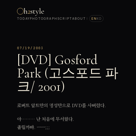
h
2
style
TODAY
PHOTOGRAPH
SCRIPT
ABOUT
|
EN
KO
07/19/2003
[DVD] Gosford
Park (고스포드 파
크/ 2001)
로버트 알트만의 명성만으로 DVD를 사버렸다.
아……… 난 처음에 무서웠다.
졸릴까바. ㅡㅡ;;;