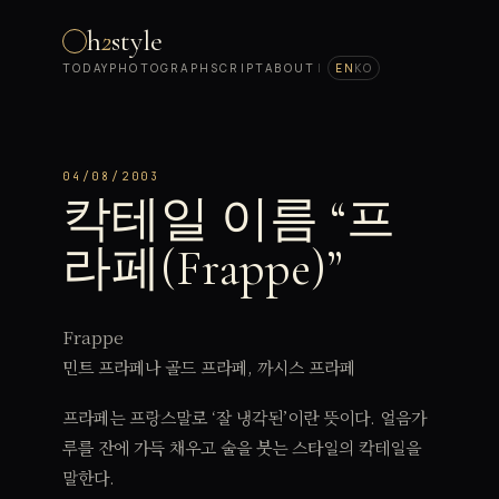
h
2
style
TODAY
PHOTOGRAPH
SCRIPT
ABOUT
|
EN
KO
04/08/2003
칵테일 이름 “프
라페(Frappe)”
Frappe
민트 프라페나 골드 프라페, 까시스 프라페
프라페는 프랑스말로 ‘잘 냉각된’이란 뜻이다. 얼음가
루를 잔에 가득 채우고 술을 붓는 스타일의 칵테일을
말한다.