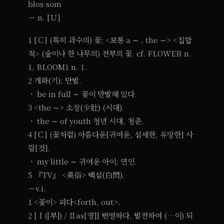
blos·som
－ n. [Ｕ]
1 [Ｃ] (특히 과수의) 꽃; <보통 a ∼ , the ∼> <집합
적> (숲이나 한 나무의) 전부의 꽃. cf. FLOWER n.
1, BLOOM1 n. 1.
2 개화(기); 만발.
ㆍ be in full ∼ 꽃이 만발해 있다.
3 <the ∼> 소장(少壯) (시대).
ㆍ the ∼ of youth 청년 시대, 청춘.
4 [Ｃ] (꽃처럼) 아름다운[귀여운, 섬세한, 유망한] 사
람[것].
ㆍ my little ∼ 귀여운 아이; 연인.
5 『TV』 <美俗> 백섬(白閃).
－v.i.
1 <꽃이> 피다<forth, out>.
2 [Ⅰ([부]) / Ⅱas[명]] 번영하다, 발전하여 (…이) 되